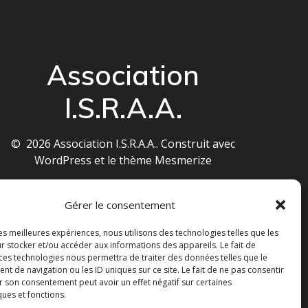
Association
I.S.R.A.A.
© 2026 Association I.S.R.A.A.. Construit avec
WordPress et le
thème Mesmerize
Gérer le consentement
les meilleures expériences, nous utilisons des technologies telles que les
r stocker et/ou accéder aux informations des appareils. Le fait de
 ces technologies nous permettra de traiter des données telles que le
 de navigation ou les ID uniques sur ce site. Le fait de ne pas consentir
r son consentement peut avoir un effet négatif sur certaines
ques et fonctions.