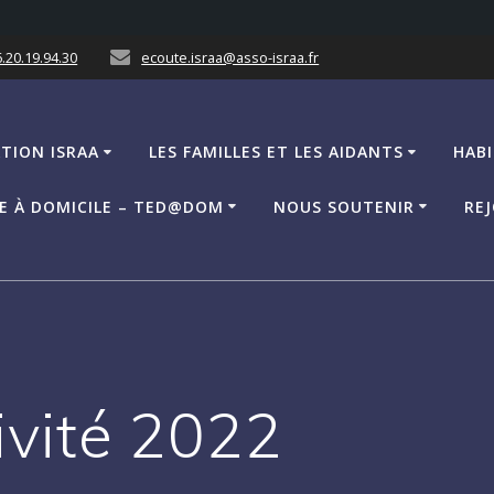
.20.19.94.30
ecoute.israa@asso-israa.fr
ATION ISRAA
LES FAMILLES ET LES AIDANTS
HABI
CE À DOMICILE – TED@DOM
NOUS SOUTENIR
REJ
ivité 2022