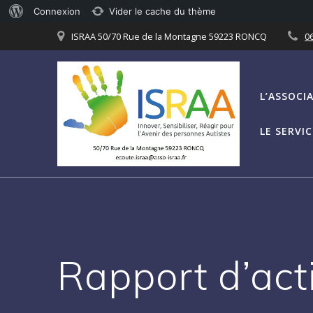
À
Connexion
Vider le cache du thème
Passer
propos
ISRAA 50/70 Rue de la Montagne 59223 RONCQ
06
au
de
contenu
WordPress
L’ASSOCI
LE SERVI
Rapport d’act