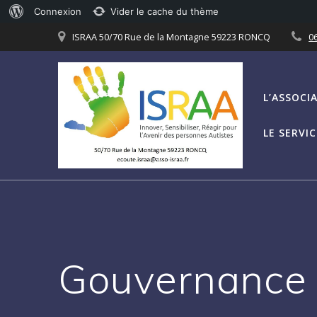
À
Connexion
Vider le cache du thème
Passer
propos
ISRAA 50/70 Rue de la Montagne 59223 RONCQ
06
au
de
contenu
WordPress
L’ASSOCI
LE SERVI
Gouvernance