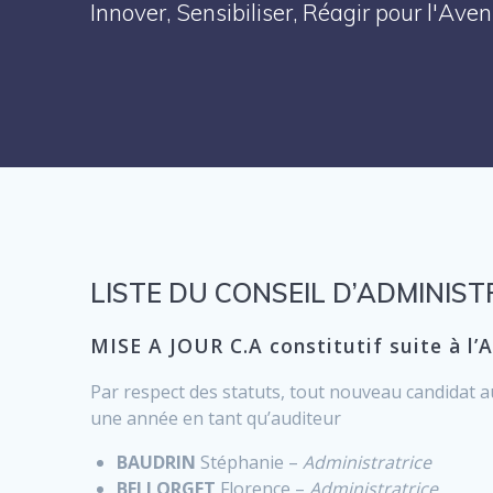
Innover, Sensibiliser, Réagir pour l'Av
LISTE DU CONSEIL D’ADMINIST
MISE A JOUR C.A constitutif suite à l’
Par respect des statuts, tout nouveau candidat au
une année en tant qu’auditeur
BAUDRIN
Stéphanie –
Administratrice
BELLORGET
Florence –
Administratrice