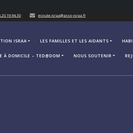
.20.19.94.30
ecoute.israa@asso-israa.fr
ATION ISRAA
LES FAMILLES ET LES AIDANTS
HABI
CE À DOMICILE – TED@DOM
NOUS SOUTENIR
REJ