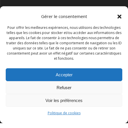
Gérer le consentement
Pour offrir les meilleures expériences, nous utilisons des technologies
telles que les cookies pour stocker et/ou accéder aux informations des
appareils. Le fait de consentir à ces technologies nous permettra de
traiter des données telles que le comportement de navigation ou les ID
uniques sur ce site. Le fait de ne pas consentir ou de retirer son
consentement peut avoir un effet négatif sur certaines caractéristiques
et fonctions.
Accepter
Refuser
Association I.S.R.A.A.
Voir les préférences
© 2026 Association I.S.R.A.A.. Construit avec WordPress et le
Politique de cookies
thème Mesmerize