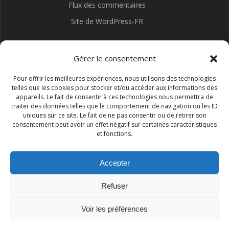
Flux des commentaires
Site de WordPress-FR
Gérer le consentement
Pour offrir les meilleures expériences, nous utilisons des technologies
telles que les cookies pour stocker et/ou accéder aux informations des
appareils. Le fait de consentir à ces technologies nous permettra de
traiter des données telles que le comportement de navigation ou les ID
uniques sur ce site. Le fait de ne pas consentir ou de retirer son
consentement peut avoir un effet négatif sur certaines caractéristiques
et fonctions.
Accepter
Refuser
Association I.S.R.A.A.
Voir les préférences
© 2026 Association I.S.R.A.A.. Construit avec WordPress et le