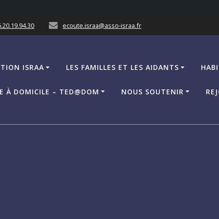
.20.19.94.30
ecoute.israa@asso-israa.fr
ATION ISRAA
LES FAMILLES ET LES AIDANTS
HABI
CE À DOMICILE – TED@DOM
NOUS SOUTENIR
REJ