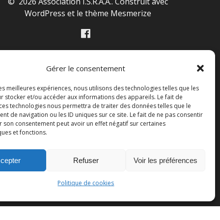
© 2026 Association I.S.R.A.A.. Construit avec
WordPress et le
thème Mesmerize
Gérer le consentement
les meilleures expériences, nous utilisons des technologies telles que les
r stocker et/ou accéder aux informations des appareils. Le fait de
 ces technologies nous permettra de traiter des données telles que le
 de navigation ou les ID uniques sur ce site. Le fait de ne pas consentir
r son consentement peut avoir un effet négatif sur certaines
ques et fonctions.
cepter
Refuser
Voir les préférences
Politique de cookies