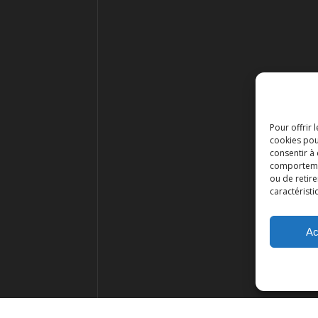
Pour offrir 
cookies pou
consentir à
comportement
ou de retire
caractéristi
Ac