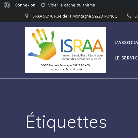
À
Connexion
Vider le cache du thème
Passer
propos
ISRAA 50/70 Rue de la Montagne 59223 RONCQ
06
au
de
contenu
WordPress
L’ASSOCI
LE SERVI
Étiquettes