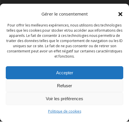
Gérer le consentement
Pour offrir les meilleures expériences, nous utilisons des technologies
telles que les cookies pour stocker et/ou accéder aux informations des
appareils. Le fait de consentir à ces technologies nous permettra de
traiter des données telles que le comportement de navigation ou les ID
uniques sur ce site. Le fait de ne pas consentir ou de retirer son
consentement peut avoir un effet négatif sur certaines caractéristiques
et fonctions.
Accepter
Refuser
Association I.S.R.A.A.
Voir les préférences
© 2026 Association I.S.R.A.A.. Construit avec WordPress et le
Politique de cookies
thème Mesmerize