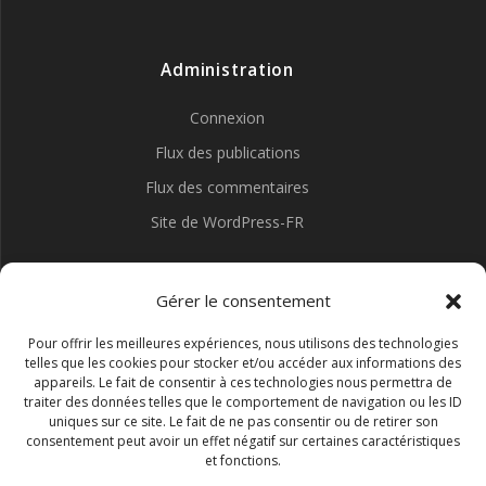
Administration
Connexion
Flux des publications
Flux des commentaires
Site de WordPress-FR
Gérer le consentement
Pour offrir les meilleures expériences, nous utilisons des technologies
telles que les cookies pour stocker et/ou accéder aux informations des
appareils. Le fait de consentir à ces technologies nous permettra de
traiter des données telles que le comportement de navigation ou les ID
uniques sur ce site. Le fait de ne pas consentir ou de retirer son
consentement peut avoir un effet négatif sur certaines caractéristiques
et fonctions.