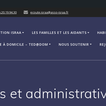
.20.19.94.30
ecoute.israa@asso-israa.fr
ATION ISRAA
LES FAMILLES ET LES AIDANTS
HABI
CE À DOMICILE – TED@DOM
NOUS SOUTENIR
REJ
s et administrati