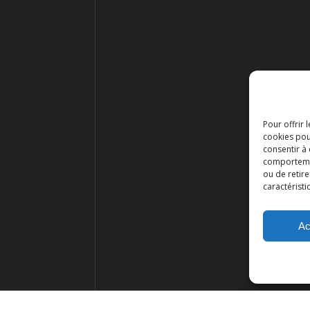
Pour offrir 
cookies pou
consentir à
comportement
ou de retire
caractéristi
Ac