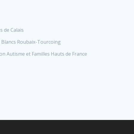
s de Calais
ons Blancs Roubaix-Tourcoing
on Autisme et Familles Hauts de France