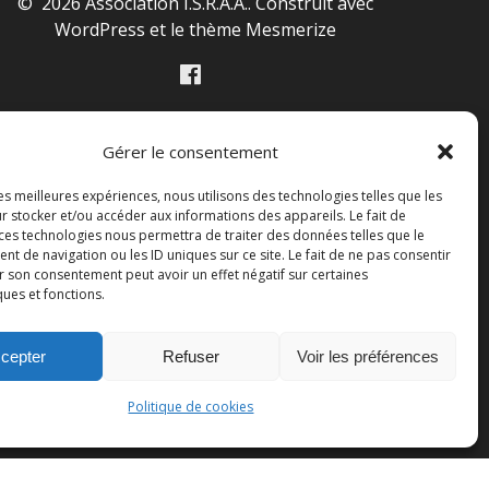
© 2026 Association I.S.R.A.A.. Construit avec
WordPress et le
thème Mesmerize
Gérer le consentement
les meilleures expériences, nous utilisons des technologies telles que les
r stocker et/ou accéder aux informations des appareils. Le fait de
 ces technologies nous permettra de traiter des données telles que le
 de navigation ou les ID uniques sur ce site. Le fait de ne pas consentir
r son consentement peut avoir un effet négatif sur certaines
ques et fonctions.
cepter
Refuser
Voir les préférences
Politique de cookies