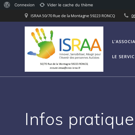
À
Connexion
Vider le cache du thème
Passer
propos
ISRAA 50/70 Rue de la Montagne 59223 RONCQ
06
au
de
contenu
WordPress
L’ASSOCI
LE SERVI
Infos pratique