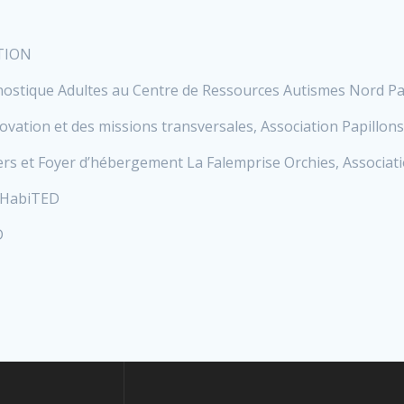
TION
ostique Adultes au Centre de Ressources Autismes Nord Pa
innovation et des missions transversales, Association Papill
ers et Foyer d’hébergement La Falemprise Orchies, Associati
 HabiTED
D