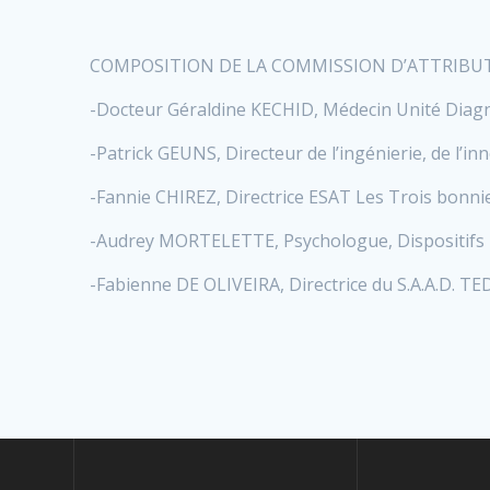
COMPOSITION DE LA COMMISSION D’ATTRIBU
-Docteur Géraldine KECHID, Médecin Unité Diagn
-Patrick GEUNS, Directeur de l’ingénierie, de l’
-Fannie CHIREZ, Directrice ESAT Les Trois bonni
-Audrey MORTELETTE, Psychologue, Dispositifs
-Fabienne DE OLIVEIRA, Directrice du S.A.A.D. TE