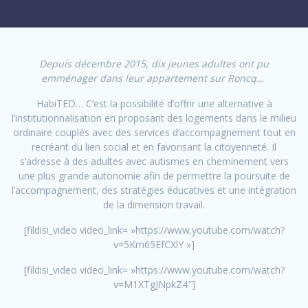
Depuis décembre 2015, dix jeunes adultes ont pu
emménager dans leur appartement sur Roncq…
HabiTED… C’est la possibilité d’offrir une alternative à
l’institutionnalisation en proposant des logements dans le milieu
ordinaire couplés avec des services d’accompagnement tout en
recréant du lien social et en favorisant la citoyenneté. Il
s’adresse à des adultes avec autismes en cheminement vers
une plus grande autonomie afin de permettre la poursuite de
l’accompagnement, des stratégies éducatives et une intégration
de la dimension travail.
[fildisi_video video_link= »https://www.youtube.com/watch?
v=5Km65EfCXlY »]
[fildisi_video video_link= »https://www.youtube.com/watch?
v=M1XTgJNpkZ4″]