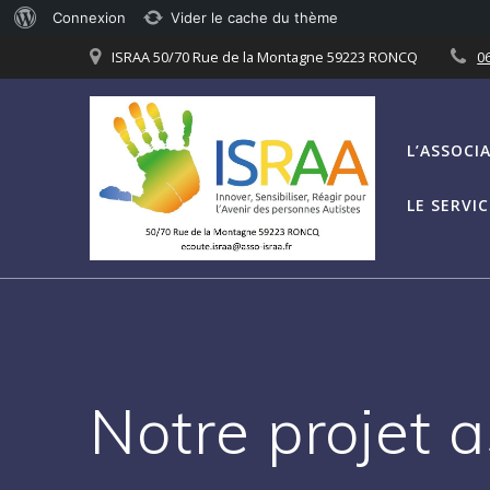
À
Connexion
Vider le cache du thème
Passer
propos
ISRAA 50/70 Rue de la Montagne 59223 RONCQ
06
au
de
contenu
WordPress
L’ASSOCI
LE SERVI
Notre projet 