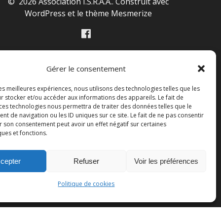
© 2026 Association I.S.R.A.A.. Construit avec
WordPress et le
thème Mesmerize
Gérer le consentement
les meilleures expériences, nous utilisons des technologies telles que les
r stocker et/ou accéder aux informations des appareils. Le fait de
 ces technologies nous permettra de traiter des données telles que le
 de navigation ou les ID uniques sur ce site. Le fait de ne pas consentir
r son consentement peut avoir un effet négatif sur certaines
ques et fonctions.
cepter
Refuser
Voir les préférences
Politique de cookies