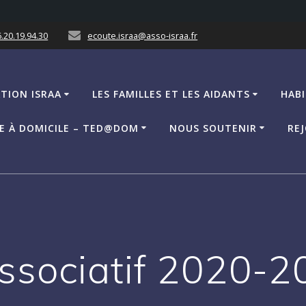
.20.19.94.30
ecoute.israa@asso-israa.fr
ATION ISRAA
LES FAMILLES ET LES AIDANTS
HABI
CE À DOMICILE – TED@DOM
NOUS SOUTENIR
REJ
associatif 2020-