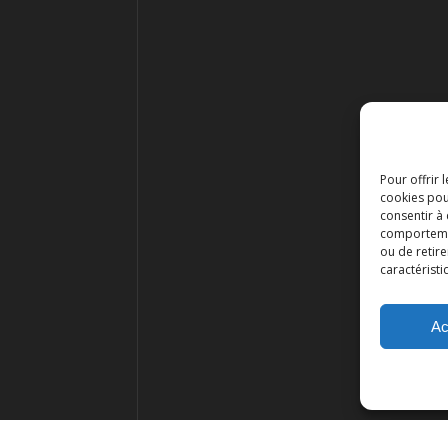
Pour offrir 
cookies pou
consentir à
comportement
ou de retire
caractéristi
Ac