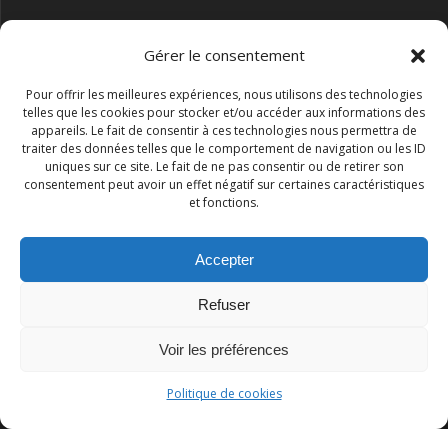
Gérer le consentement
Pour offrir les meilleures expériences, nous utilisons des technologies
telles que les cookies pour stocker et/ou accéder aux informations des
appareils. Le fait de consentir à ces technologies nous permettra de
traiter des données telles que le comportement de navigation ou les ID
uniques sur ce site. Le fait de ne pas consentir ou de retirer son
consentement peut avoir un effet négatif sur certaines caractéristiques
et fonctions.
Accepter
Refuser
Association I.S.R.A.A.
Voir les préférences
© 2026 Association I.S.R.A.A.. Construit avec WordPress et le
Politique de cookies
thème Mesmerize