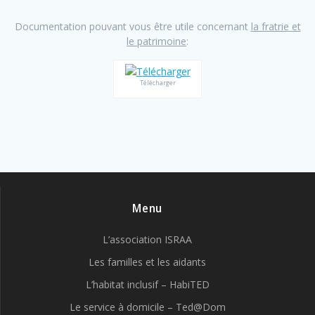
Documentation pouvant vous être utile concernant
la fratrie et
le patrimoine
:
Télécharger
Menu
L’association ISRAA
Les familles et les aidants
L’habitat inclusif – HabiTED
Le service à domicile – Ted@Dom