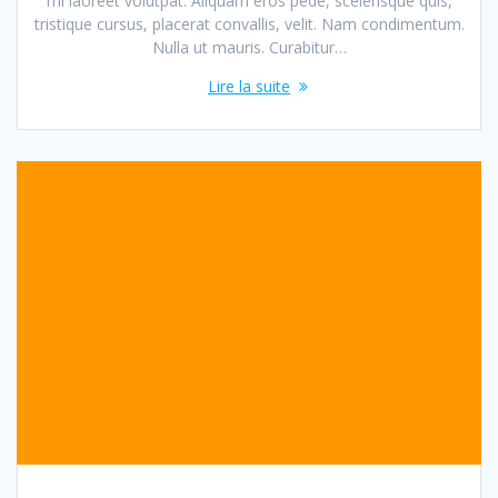
mi laoreet volutpat. Aliquam eros pede, scelerisque quis,
tristique cursus, placerat convallis, velit. Nam condimentum.
Nulla ut mauris. Curabitur…
Lire la suite