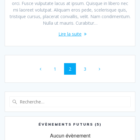
orci. Fusce vulputate lacus at ipsum. Quisque in libero nec
mi laoreet volutpat. Aliquam eros pede, scelerisque quis,
tristique cursus, placerat convallis, velit. Nam condimentum.
Nulla ut mauris. Curabitur…
Lire la suite
Navigation
Page
Page
Page
1
2
3
au
sein
des
Recherche
pour
articles
:
ÉVÈNEMENTS FUTURS (5)
Aucun évènement