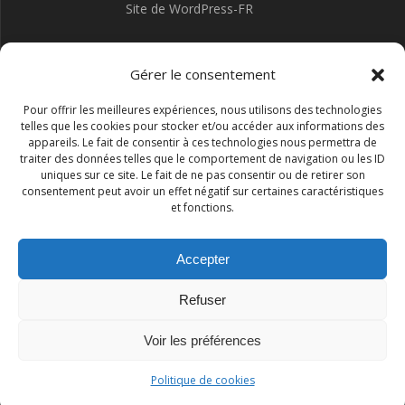
Site de WordPress-FR
Gérer le consentement
Pour offrir les meilleures expériences, nous utilisons des technologies
telles que les cookies pour stocker et/ou accéder aux informations des
appareils. Le fait de consentir à ces technologies nous permettra de
traiter des données telles que le comportement de navigation ou les ID
uniques sur ce site. Le fait de ne pas consentir ou de retirer son
consentement peut avoir un effet négatif sur certaines caractéristiques
et fonctions.
Accepter
Refuser
Association I.S.R.A.A.
Voir les préférences
© 2026 Association I.S.R.A.A.. Construit avec WordPress et le
Politique de cookies
thème Mesmerize