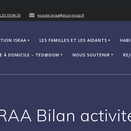
.20.19.94.30
ecoute.israa@asso-israa.fr
ATION ISRAA
LES FAMILLES ET LES AIDANTS
HABI
CE À DOMICILE – TED@DOM
NOUS SOUTENIR
REJ
RAA Bilan activit