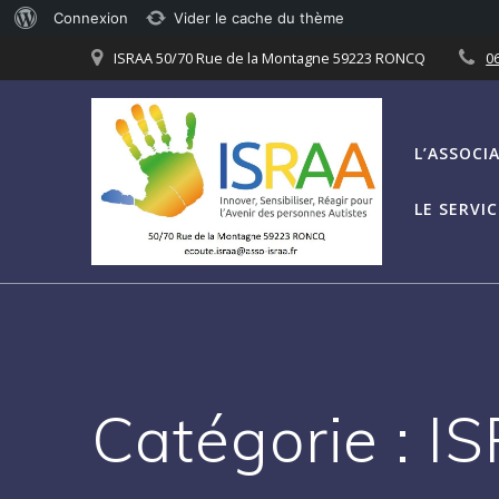
À
Connexion
Vider le cache du thème
Passer
propos
ISRAA 50/70 Rue de la Montagne 59223 RONCQ
06
au
de
contenu
WordPress
L’ASSOCI
LE SERVI
Catégorie :
IS