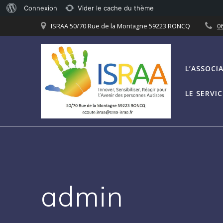
À
Connexion
Vider le cache du thème
Passer
propos
ISRAA 50/70 Rue de la Montagne 59223 RONCQ
06
au
de
contenu
WordPress
L’ASSOCI
LE SERVI
admin