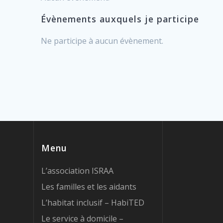
Évènements auxquels je participe
Ne participe à aucun évènement.
Menu
L’association ISRAA
Les familles et les aidants
L’habitat inclusif – HabiTED
Le service à domicile –