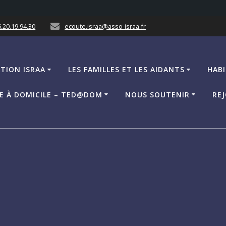
.20.19.94.30
ecoute.israa@asso-israa.fr
ATION ISRAA
LES FAMILLES ET LES AIDANTS
HABI
CE À DOMICILE – TED@DOM
NOUS SOUTENIR
REJ